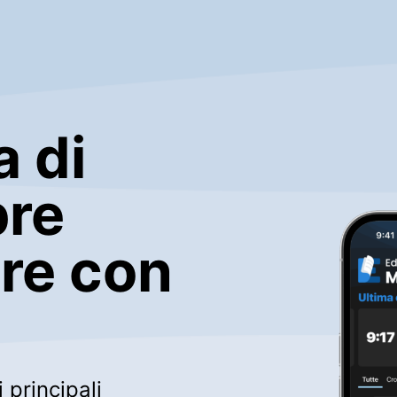
a di
pre
re con
 principali